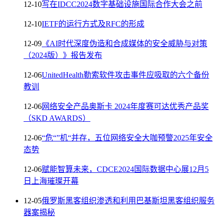
12-10
写在IDCC2024数字基础设施国际合作大会之前
12-10
IETF的运行方式及RFC的形成
12-09
《AI时代深度伪造和合成媒体的安全威胁与对策
（2024版）》报告发布
12-06
UnitedHealth勒索软件攻击事件应吸取的六个备份
教训
12-06
网络安全产品奥斯卡 2024年度赛可达优秀产品奖
（SKD AWARDS）
12-06
“危“”机“并存，五位网络安全大咖预警2025年安全
态势
12-06
赋能智算未来，CDCE2024国际数据中心展12月5
日上海璀璨开幕
12-05
俄罗斯黑客组织渗透和利用巴基斯坦黑客组织服务
器案揭秘