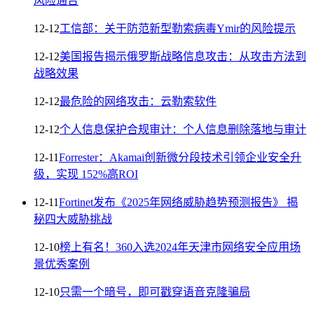
风险通告
12-12
工信部：关于防范新型勒索病毒Ymir的风险提示
12-12
美国报告揭示俄罗斯战略信息攻击：从攻击方法到
战略效果
12-12
最危险的网络攻击：云勒索软件
12-12
个人信息保护合规审计：个人信息删除落地与审计
12-11
Forrester：Akamai创新微分段技术引领企业安全升
级，实现 152%高ROI
12-11
Fortinet发布《2025年网络威胁趋势预测报告》 揭
秘四大威胁挑战
12-10
榜上有名！360入选2024年天津市网络安全应用场
景优秀案例
12-10
只需一个暗号，即可戳穿语音克隆骗局