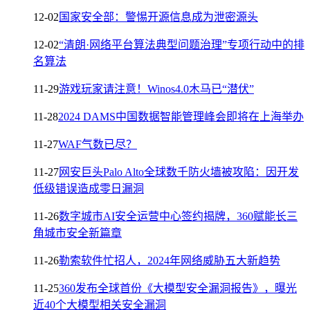
12-02
国家安全部：警惕开源信息成为泄密源头
12-02
“清朗·网络平台算法典型问题治理”专项行动中的排
名算法
11-29
游戏玩家请注意！Winos4.0木马已“潜伏”
11-28
2024 DAMS中国数据智能管理峰会即将在上海举办
11-27
WAF气数已尽？
11-27
网安巨头Palo Alto全球数千防火墙被攻陷：因开发
低级错误造成零日漏洞
11-26
数字城市AI安全运营中心签约揭牌，360赋能长三
角城市安全新篇章
11-26
勒索软件忙招人，2024年网络威胁五大新趋势
11-25
360发布全球首份《大模型安全漏洞报告》，曝光
近40个大模型相关安全漏洞